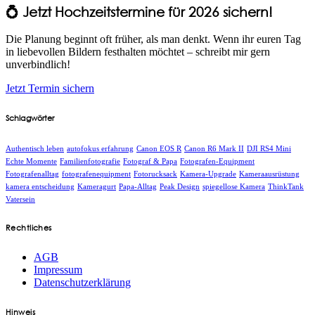
💍 Jetzt Hochzeitstermine für 2026 sichern!
Die Planung beginnt oft früher, als man denkt. Wenn ihr euren Tag
in liebevollen Bildern festhalten möchtet – schreibt mir gern
unverbindlich!
Jetzt Termin sichern
Schlagwörter
Authentisch leben
autofokus erfahrung
Canon EOS R
Canon R6 Mark II
DJI RS4 Mini
Echte Momente
Familienfotografie
Fotograf & Papa
Fotografen-Equipment
Fotografenalltag
fotografenequipment
Fotorucksack
Kamera-Upgrade
Kameraausrüstung
kamera entscheidung
Kameragurt
Papa-Alltag
Peak Design
spiegellose Kamera
ThinkTank
Vatersein
Rechtliches
AGB
Impressum
Datenschutzerklärung
Hinweis