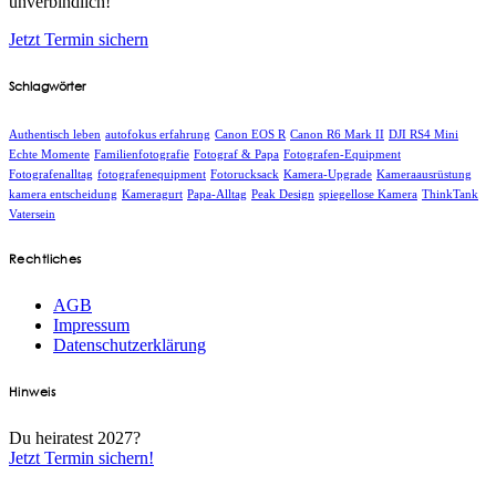
unverbindlich!
Jetzt Termin sichern
Schlagwörter
Authentisch leben
autofokus erfahrung
Canon EOS R
Canon R6 Mark II
DJI RS4 Mini
Echte Momente
Familienfotografie
Fotograf & Papa
Fotografen-Equipment
Fotografenalltag
fotografenequipment
Fotorucksack
Kamera-Upgrade
Kameraausrüstung
kamera entscheidung
Kameragurt
Papa-Alltag
Peak Design
spiegellose Kamera
ThinkTank
Vatersein
Rechtliches
AGB
Impressum
Datenschutzerklärung
Hinweis
Du heiratest 2027?
Jetzt Termin sichern!