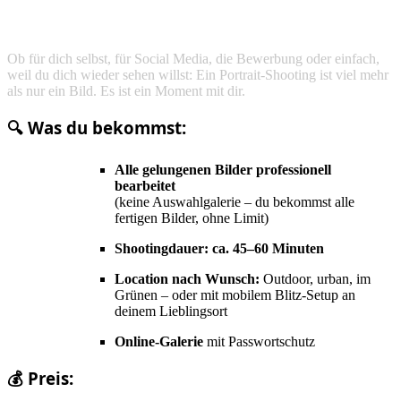
Zeig dich, wie du bist – stark, sensibel, laut, leise oder einfach
du selbst.
Ob für dich selbst, für Social Media, die Bewerbung oder einfach,
weil du dich wieder sehen willst: Ein Portrait-Shooting ist viel mehr
als nur ein Bild. Es ist ein Moment mit dir.
🔍 Was du bekommst:
Alle gelungenen Bilder professionell
bearbeitet
(keine Auswahlgalerie – du bekommst alle
fertigen Bilder, ohne Limit)
Shootingdauer: ca. 45–60 Minuten
Location nach Wunsch:
Outdoor, urban, im
Grünen – oder mit mobilem Blitz-Setup an
deinem Lieblingsort
Online-Galerie
mit Passwortschutz
💰 Preis: