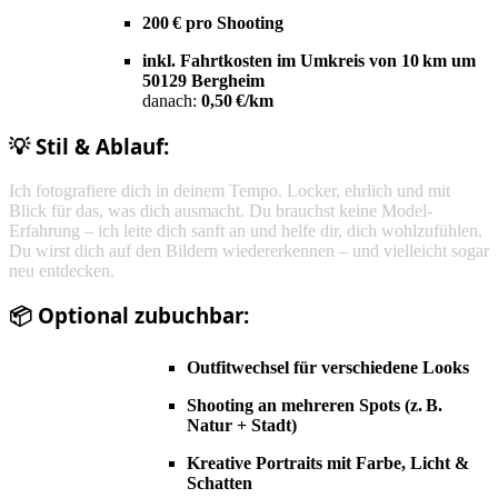
200 € pro Shooting
inkl. Fahrtkosten im Umkreis von 10 km um
50129 Bergheim
danach:
0,50 €/km
💡 Stil & Ablauf:
Ich fotografiere dich in deinem Tempo. Locker, ehrlich und mit
Blick für das, was dich ausmacht. Du brauchst keine Model-
Erfahrung – ich leite dich sanft an und helfe dir, dich wohlzufühlen.
Du wirst dich auf den Bildern wiedererkennen – und vielleicht sogar
neu entdecken.
📦 Optional zubuchbar:
Outfitwechsel für verschiedene Looks
Shooting an mehreren Spots (z. B.
Natur + Stadt)
Kreative Portraits mit Farbe, Licht &
Schatten